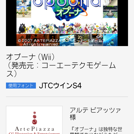
オプーナ(Wii)
(発売元：コーエーテクモゲーム
ス)
JTCウインS4
使用フォント
アルテ
ピアッツァ
様
『オプーナ』は独特な世