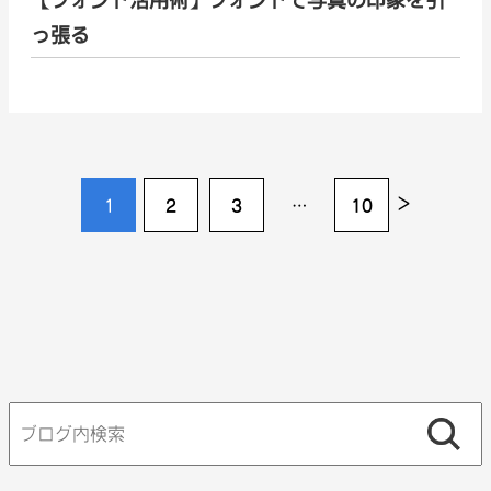
【フォント活用術】フォントで写真の印象を引
っ張る
>
1
2
3
…
10
検
索: