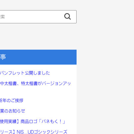
事
ntのパンフレット公開しました
キ中太楷書、特太楷書がバージョンアッ
、新年のご挨拶
業のお知らせ
ont使用実績】商品ロゴ「パネもく！」
リース】NIS_UDゴシックシリーズ