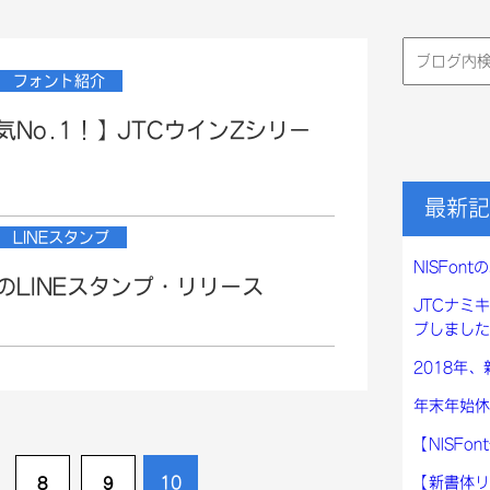
検
索:
フォント紹介
t人気No.1！】JTCウインZシリー
最新記
LINEスタンプ
NISFo
ntのLINEスタンプ・リリース
JTCナミ
プしました
2018年
年末年始休
【NISF
10
【新書体リ
8
9