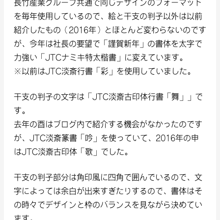
長竹産業グループ共通で同じデザインのフォーマット
を毎年使用しているので、絵と干支の判子以外は以前
紹介したもの（2016年）とほとんど変わらないのです
が、今年は社長の要望で「謹賀新年」の書体を太字で
力強い「JTCナミキ特太楷書」に変えています。
※以前はJTC淡斎行書「彩」を使用していました。
干支の判子の文字は「JTC淡斎古印体行書「舞」」で
す。
去年の酉はブログ内で紹介する機会がなかったのです
が、JTC淡斎篆書「吟」を使っていて、2016年の申
はJTC淡斎古印体「歌」でした。
干支の判子部分は角印風に四角で囲んでいるので、文
字によっては余白が出来すぎたりするので、書体はそ
の時々でデザインと枠のバランスを見ながら決めてい
ます。