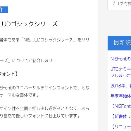
検
索:
介
_UDゴシックシリーズ
書体である「NIS_UDゴシックシリーズ」をリリ
最新記
NISFo
リーズ」についてご紹介します！
JTCナミ
フォント】
プしました
2018年
ISFontのユニバーサルデザインフォントで、どな
ォーマルな書体です。
年末年始休
【NISF
ザイン性を全面に押し出し過ぎることなく、あら
り自然で優しいフォントに仕上げています。
【新書体リ
【リニュー