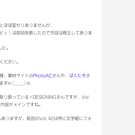
。
とほぼ変わりありませんが、
ピィ）は前回失敗したので今回は修正してありま
した。
ください。
様、素材サイトの
PhotoAC
さんや、
ぱくたそ
さ
すm(_ _)m
扱っている+DESIGNINGさんですが、Vol.
た内容がメインですね。
もありますが、前回のVol.42は特に文字組にフォ