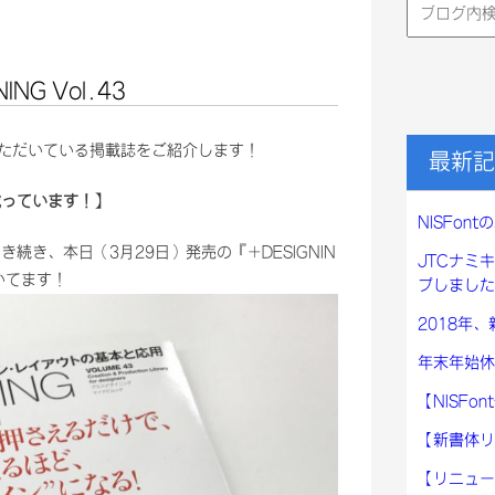
検
索:
NG Vol.43
ていただいている掲載誌をご紹介します！
最新記
告が載っています！】
NISFo
）に引き続き、本日（3月29日）発売の『+DESIGNIN
JTCナミ
だいてます！
プしました
2018年
年末年始休
【NISF
【新書体リ
【リニュー